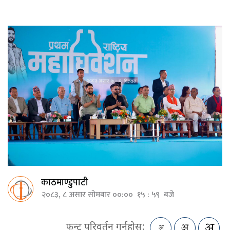
काठमाण्डुपाटी
२०८३, ८ असार सोमबार ००:०० १५ : ५९ बजे
फन्ट परिवर्तन गर्नुहोस: