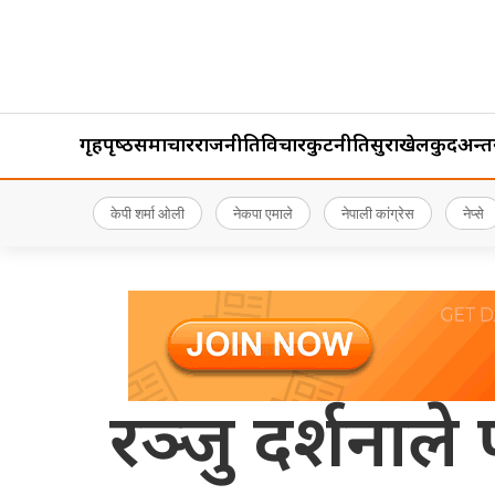
गृहपृष्‍ठ
समाचार
राजनीति
विचार
कुटनीति
सुरक्षा
खेलकुद
अन्तर्र
केपी शर्मा ओली
नेकपा एमाले
नेपाली कांग्रेस
नेप्से
रञ्जु दर्शनाले