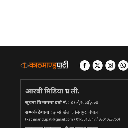
आरबी मिडिया प्रा. ली.
सूचना विभागमा दर्ता नं.
: ४१०\२०७३\०७४
सम्पर्क ठेगाना
: झम्सीखेल, ललितपुर, नेपाल
(
kathmandupati@gmail.com
/ 01-5010547 / 9801028760)