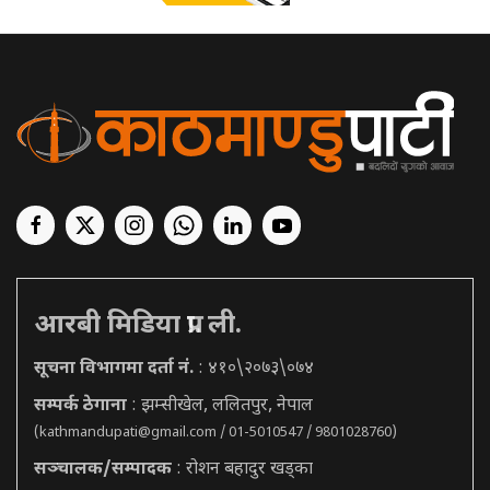
आरबी मिडिया प्रा. ली.
सूचना विभागमा दर्ता नं.
: ४१०\२०७३\०७४
सम्पर्क ठेगाना
: झम्सीखेल, ललितपुर, नेपाल
(
kathmandupati@gmail.com
/ 01-5010547 / 9801028760)
सञ्चालक/सम्पादक
: रोशन बहादुर खड्का