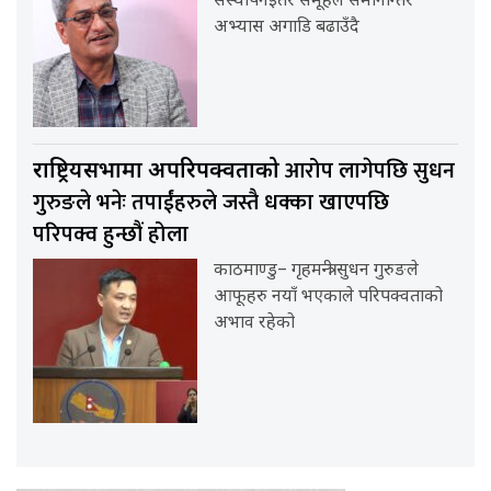
संस्थापनइतर समूहले समानान्तर
अभ्यास अगाडि बढाउँदै
आरोप लागेपछि सुधन
राष्ट्रियसभामा अपरिपक्वताको
गुरुङले भनेः तपाईंहरुले जस्तै धक्का खाएपछि
परिपक्व हुन्छौं होला
काठमाण्डु– गृहमन्त्री सुधन गुरुङले
आफूहरु नयाँ भएकाले परिपक्वताको
अभाव रहेको