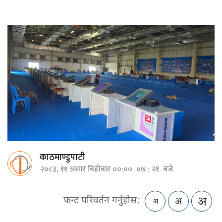
काठमाण्डुपाटी
२०८३, ११ असार बिहीबार ००:०० ०७ : २१ बजे
फन्ट परिवर्तन गर्नुहोस: