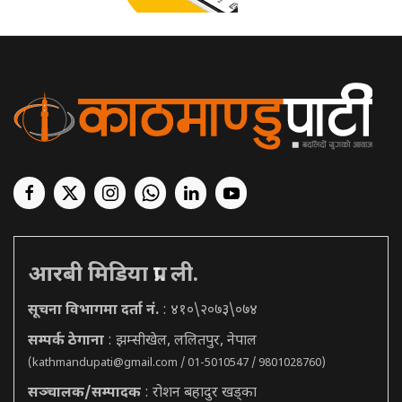
आरबी मिडिया प्रा. ली.
सूचना विभागमा दर्ता नं.
: ४१०\२०७३\०७४
सम्पर्क ठेगाना
: झम्सीखेल, ललितपुर, नेपाल
(
kathmandupati@gmail.com
/ 01-5010547 / 9801028760)
सञ्चालक/सम्पादक
: रोशन बहादुर खड्का