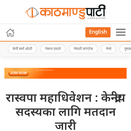
English
केपी शर्मा ओली
नेकपा एमाले
नेपाली कांग्रेस
नेप्से
पुष्
रास्वपा महाधिवेशन : केन्द्रीय
सदस्यका लागि मतदान
जारी