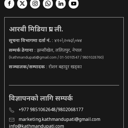
आरबी मिडिया प्रा. ली.
सूचना विभागमा दर्ता नं.
: ४१०\२०७३\०७४
सम्पर्क ठेगाना
: झम्सीखेल, ललितपुर, नेपाल
(
kathmandupati@gmail.com
/ 01-5010547 / 9801028760)
सञ्चालक/सम्पादक
: रोशन बहादुर खड्का
विज्ञापनको लागि सम्पर्क
+977 9851062648/9802068177
marketing.kathmandupati@gmail.com
info@kathmandupati.com