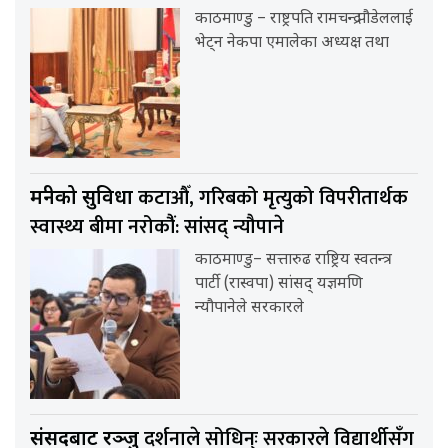
काठमाण्डु – राष्ट्रपति रामचन्द्र पौडेललाई
भेट्न नेकपा एमालेका अध्यक्ष तथा
कटाऔँ, गरिबको मृत्युको विपरीतार्थक
मन्त्रीको सुविधा
स्वास्थ्य बीमा नरोकौंं: सांसद् न्यौपाने
काठमाण्डु– सत्तारुढ राष्ट्रिय स्वतन्त्र
पार्टी (रास्वपा) सांसद् यज्ञमणि
न्यौपानेले सरकारले
दर्शनाले सोधिन्ः सरकारले विद्यार्थीसँग
संसदबाट रञ्जु