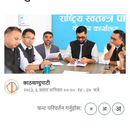
काठमाण्डुपाटी
२०८३, ६ असार शनिबार ००:०० १४ : ३७ बजे
फन्ट परिवर्तन गर्नुहोस: