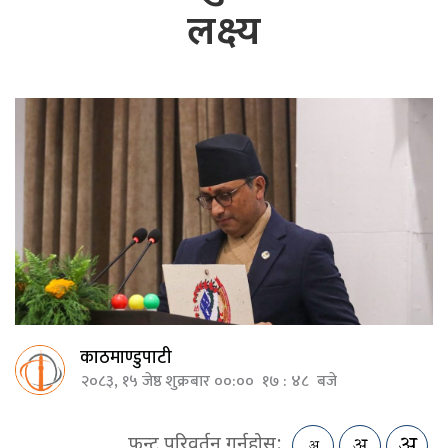
लक्ष्य
काठमाण्डुपाटी
२०८३, १५ जेष्ठ शुक्रबार ००:०० १७ : ४८ बजे
फन्ट परिवर्तन गर्नुहोस: