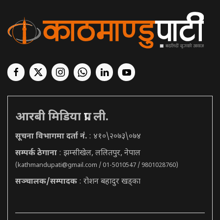
आरबी मिडिया प्रा. ली.
सूचना विभागमा दर्ता नं.
: ४१०\२०७३\०७४
सम्पर्क ठेगाना
: झम्सीखेल, ललितपुर, नेपाल
(
kathmandupati@gmail.com
/ 01-5010547 / 9801028760)
सञ्चालक/सम्पादक
: रोशन बहादुर खड्का