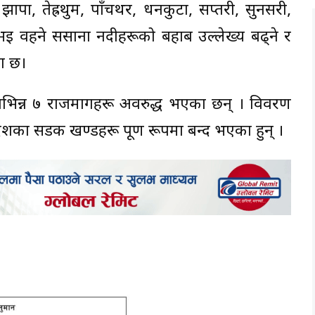
पा, तेह्रथुम, पाँचथर, धनकुटा, सप्तरी, सुनसरी,
भई वहने ससाना नदीहरूको बहाब उल्लेख्य बढ्ने र
ा छ।
िन्न ७ राजमार्गहरू अवरुद्ध भएका छन् । विवरण
देशका सडक खण्डहरू पूर्ण रूपमा बन्द भएका हुन् ।