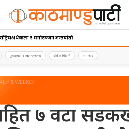
ाष्ट्रिय
अर्थ
कला र मनोरञ्जन
अन्तर्वार्ता
पुष्पकमल दाहाल प्रचण्ड
रवि लामिछाने
समाचार
गसहित ७ वटा सडकखण