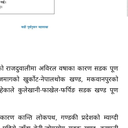
ामको राजदुवालीमा अविरल वर्षाका कारण सडक पूर्ण
मार्गको खुर्कोट-नेपालथोक खण्ड, मकवानपुरको
इरहेकाले कुलेखानी-फाखेल-फर्पिङ सडक खण्ड पूर्ण
ारण कान्ति लोकपथ, गण्डकी प्रदेशको म्याग्दी