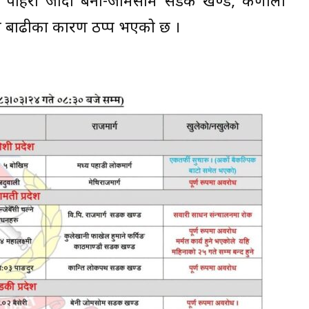
रमा पहिरो जाँदा बेनी-जोमसोम सडक खण्ड, कर्णाली
पनि बाढीका कारण ठप्प भएको छ ।