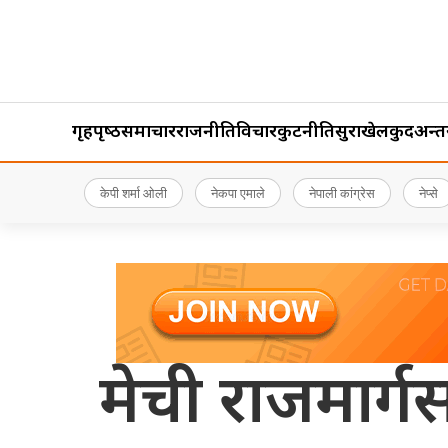
गृहपृष्‍ठ
समाचार
राजनीति
विचार
कुटनीति
सुरक्षा
खेलकुद
अन्तर्र
केपी शर्मा ओली
नेकपा एमाले
नेपाली कांग्रेस
नेप्से
मेची राजमार्