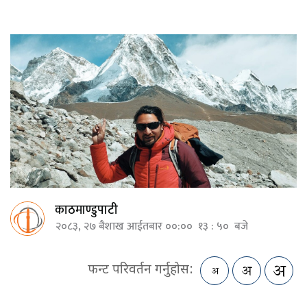
काठमाण्डुपाटी
२०८३, २७ बैशाख आईतबार ००:०० १३ : ५० बजे
फन्ट परिवर्तन गर्नुहोस: