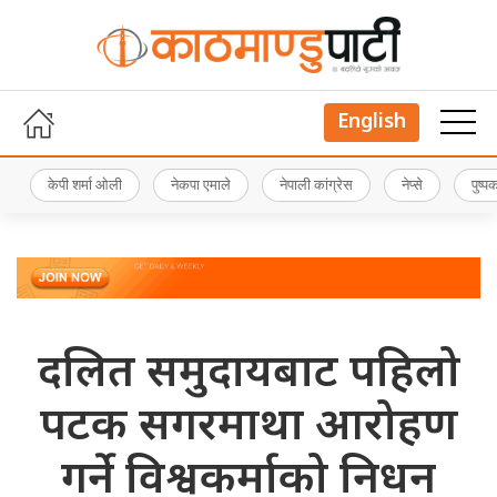
English
केपी शर्मा ओली
नेकपा एमाले
नेपाली कांग्रेस
नेप्से
पुष्
दलित समुदायबाट पहिलो
पटक सगरमाथा आरोहण
गर्ने विश्वकर्माको निधन