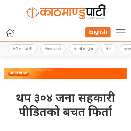
English
केपी शर्मा ओली
नेकपा एमाले
नेपाली कांग्रेस
नेप्से
पुष्
थप ३०४ जना सहकारी
पीडितको बचत फिर्ता