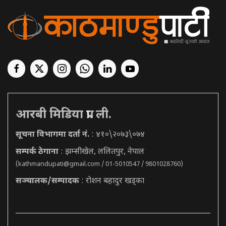
आरबी मिडिया प्रा. ली.
सूचना विभागमा दर्ता नं.
: ४१०\२०७३\०७४
सम्पर्क ठेगाना
: झम्सीखेल, ललितपुर, नेपाल
(
kathmandupati@gmail.com
/ 01-5010547 / 9801028760)
सञ्चालक/सम्पादक
: रोशन बहादुर खड्का