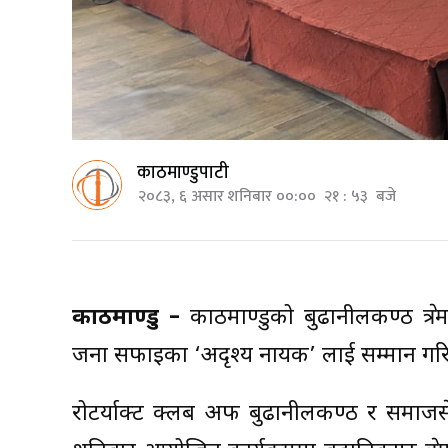
काठमाण्डुपाटी
२०८३, ६ असार शनिबार ००:०० २१ : ५३ बजे
काठमाण्डु –
काठमाण्डुको बुढानीलकण्ठ क्षे
जना सफाइका ‘अदृश्य नायक’ लाई सम्मान गर
रोटर्याक्ट क्लब अफ बुढानीलकण्ठ र समाजसेवी