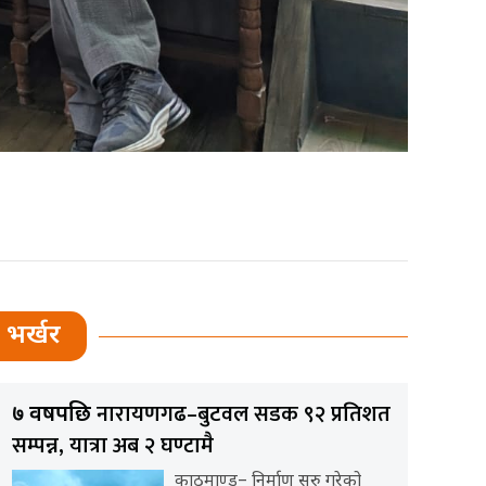
भर्खर
नारायणगढ–बुटवल सडक ९२ प्रतिशत
७ वर्षपछि
सम्पन्न, यात्रा अब २ घण्टामै
काठमाण्डु– निर्माण सुरु गरेको