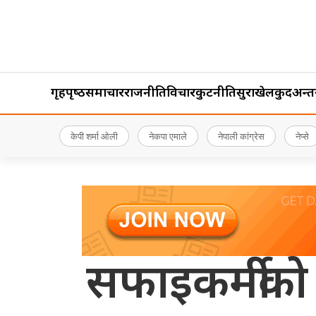
गृहपृष्‍ठ
समाचार
राजनीति
विचार
कुटनीति
सुरक्षा
खेलकुद
अन्तर्र
केपी शर्मा ओली
नेकपा एमाले
नेपाली कांग्रेस
नेप्से
सफाइकर्मीको 