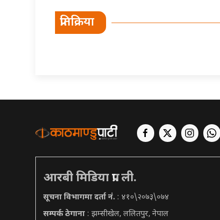
प्रतिक्रिया
आरबी मिडिया प्रा. ली.
सूचना विभागमा दर्ता नं.
: ४१०\२०७३\०७४
सम्पर्क ठेगाना
: झम्सीखेल, ललितपुर, नेपाल