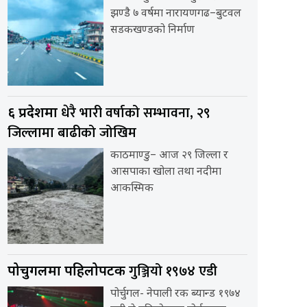
झण्डै ७ वर्षमा नारायणगढ–बुटवल
सडकखण्डको निर्माण
धेरै भारी वर्षाको सम्भावना, २९
६ प्रदेशमा
जिल्लामा बाढीको जोखिम
काठमाण्डु– आज २९ जिल्ला र
आसपाका खोला तथा नदीमा
आकस्मिक
गुञ्जियो १९७४ एडी
पोर्चुगलमा पहिलोपटक
पोर्चुगल- नेपाली रक ब्यान्ड १९७४