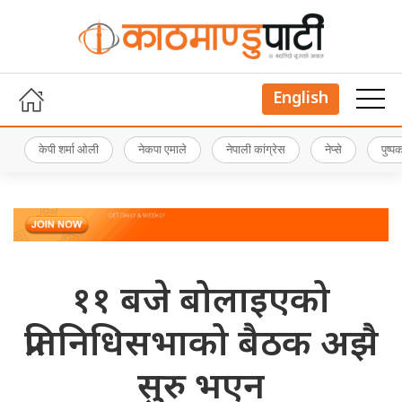
English
केपी शर्मा ओली
नेकपा एमाले
नेपाली कांग्रेस
नेप्से
पुष्
११ बजे बोलाइएको
प्रतिनिधिसभाको बैठक अझै
सुरु भएन