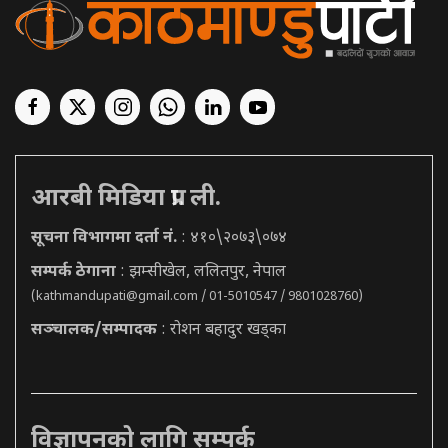
आरबी मिडिया प्रा. ली.
सूचना विभागमा दर्ता नं.
: ४१०\२०७३\०७४
सम्पर्क ठेगाना
: झम्सीखेल, ललितपुर, नेपाल
(
kathmandupati@gmail.com
/ 01-5010547 / 9801028760)
सञ्चालक/सम्पादक
: रोशन बहादुर खड्का
विज्ञापनको लागि सम्पर्क