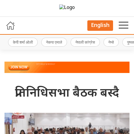
English
केपी शर्मा ओली
नेकपा एमाले
नेपाली कांग्रेस
नेप्से
पुष्
प्रतिनिधिसभा बैठक बस्दै