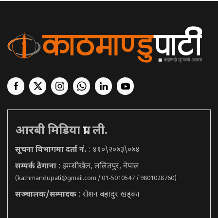
आरबी मिडिया प्रा. ली.
सूचना विभागमा दर्ता नं.
: ४१०\२०७३\०७४
सम्पर्क ठेगाना
: झम्सीखेल, ललितपुर, नेपाल
(
kathmandupati@gmail.com
/ 01-5010547 / 9801028760)
सञ्चालक/सम्पादक
: रोशन बहादुर खड्का