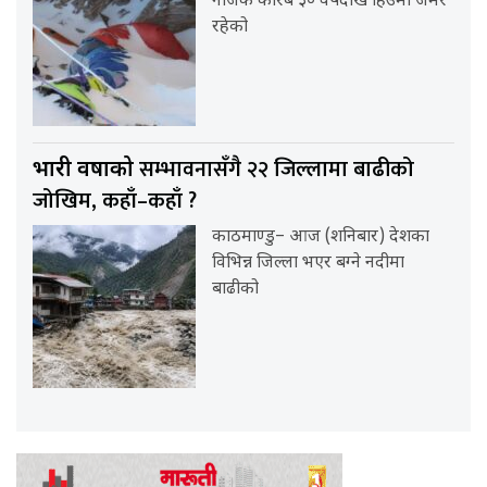
नजिकै करिब ३० वर्षदेखि हिउँमा जमेर
रहेको
सम्भावनासँगै २२ जिल्लामा बाढीको
भारी वर्षाको
जोखिम, कहाँ–कहाँ ?
काठमाण्डु– आज (शनिबार) देशका
विभिन्न जिल्ला भएर बग्ने नदीमा
बाढीको