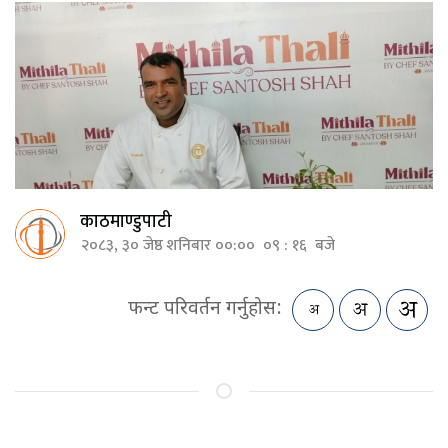
काठमाण्डुपाटी
२०८३, ३० जेष्ठ शनिबार ००:०० ०९ : १६ बजे
फन्ट परिवर्तन गर्नुहोस: