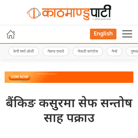
English
केपी शर्मा ओली
नेकपा एमाले
नेपाली कांग्रेस
नेप्से
पुष्
बैंकिङ कसुरमा सेफ सन्तोष
साह पक्राउ