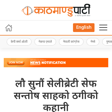
English
केपी शर्मा ओली
नेकपा एमाले
नेपाली कांग्रेस
नेप्से
पुष्
लौ सुनौं सेलीब्रेटी सेफ
सन्तोष साहको ठगीको
कहानी