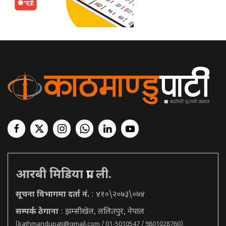
आरबी मिडिया प्रा. ली.
सूचना विभागमा दर्ता नं.
: ४१०\२०७३\०७४
सम्पर्क ठेगाना
: झम्सीखेल, ललितपुर, नेपाल
(
kathmandupati@gmail.com
/ 01-5010547 / 9801028760)