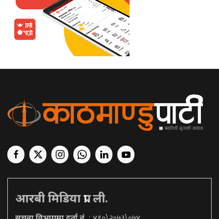
आरबी मिडिया प्रा. ली.
सूचना विभागमा दर्ता नं.
: ४१०\२०७३\०७४