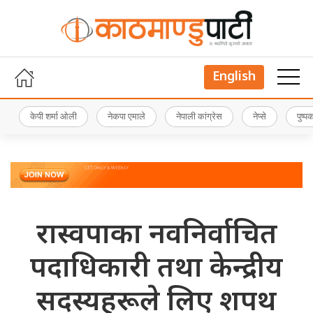
English
केपी शर्मा ओली
नेकपा एमाले
नेपाली कांग्रेस
नेप्से
पुष्
रास्वपाका नवनिर्वाचित
पदाधिकारी तथा केन्द्रीय
सदस्यहरूले लिए शपथ