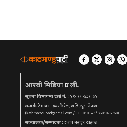
आरबी मिडिया प्रा. ली.
सूचना विभागमा दर्ता नं.
: ४१०\२०७३\०७४
सम्पर्क ठेगाना
: झम्सीखेल, ललितपुर, नेपाल
(
kathmandupati@gmail.com
/ 01-5010547 / 9801028760)
सञ्चालक/सम्पादक
: रोशन बहादुर खड्का