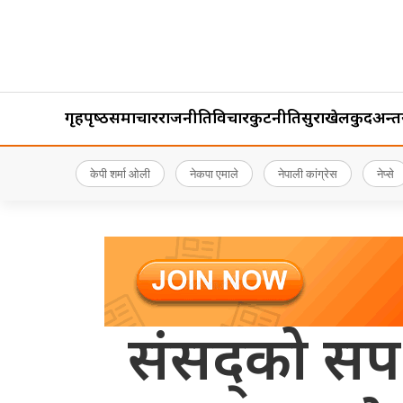
गृहपृष्‍ठ
समाचार
राजनीति
विचार
कुटनीति
सुरक्षा
खेलकुद
अन्तर्र
केपी शर्मा ओली
नेकपा एमाले
नेपाली कांग्रेस
नेप्से
संसद्को सपथ 