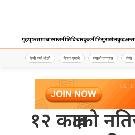
गृहपृष्‍ठ
समाचार
राजनीति
विचार
कुटनीति
सुरक्षा
खेलकुद
अन्तर्र
केपी शर्मा ओली
नेकपा एमाले
नेपाली कांग्रेस
नेप्से
१२ कक्षाको नत