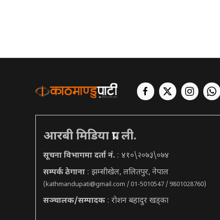
आरबी मिडिया प्रा. ली.
सूचना विभागमा दर्ता नं.
: ४१०\२०७३\०७४
सम्पर्क ठेगाना
: झम्सीखेल, ललितपुर, नेपाल
(
kathmandupati@gmail.com
/ 01-5010547 / 9801028760)
सञ्चालक/सम्पादक
: रोशन बहादुर खड्का