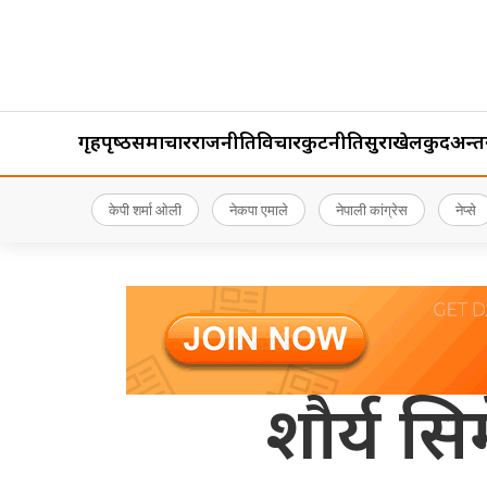
गृहपृष्‍ठ
समाचार
राजनीति
विचार
कुटनीति
सुरक्षा
खेलकुद
अन्तर्र
केपी शर्मा ओली
नेकपा एमाले
नेपाली कांग्रेस
नेप्से
शौर्य सिम