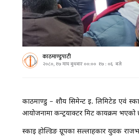
काठमाण्डुपाटी
२०८०, १७ माघ बुधबार ००:०० १७ : ०६ बजे
काठमाण्डु – शौर्य सिमेन्ट ई. लिमिटेड एवं स्
आयोजनामा कन्ट्रयाक्टर मिट कार्यक्रम भएको 
स्काई होल्डिङ ग्रूपका सल्लाहकार युवक राजभ