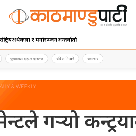
ाष्ट्रिय
अर्थ
कला र मनोरञ्जन
अन्तर्वार्ता
पुष्पकमल दाहाल प्रचण्ड
रवि लामिछाने
समाचार
ेन्टले गर्‍यो कन्ट्र