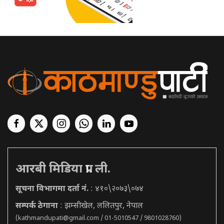
आरबी मिडिया प्रा. ली.
सूचना विभागमा दर्ता नं.
: ४१०\२०७३\०७४
सम्पर्क ठेगाना
: झम्सीखेल, ललितपुर, नेपाल
(
kathmandupati@gmail.com
/ 01-5010547 / 9801028760)