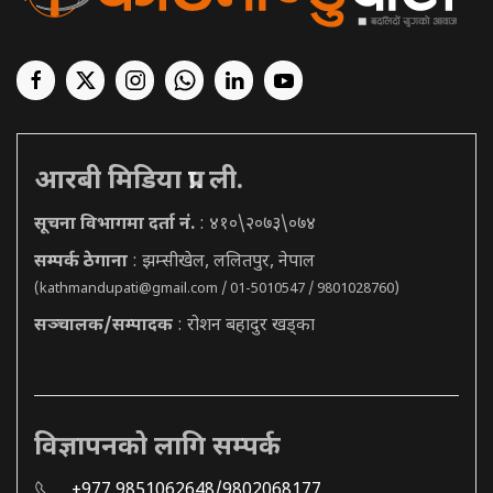
आरबी मिडिया प्रा. ली.
सूचना विभागमा दर्ता नं.
: ४१०\२०७३\०७४
सम्पर्क ठेगाना
: झम्सीखेल, ललितपुर, नेपाल
(
kathmandupati@gmail.com
/ 01-5010547 / 9801028760)
सञ्चालक/सम्पादक
: रोशन बहादुर खड्का
विज्ञापनको लागि सम्पर्क
+977 9851062648/9802068177