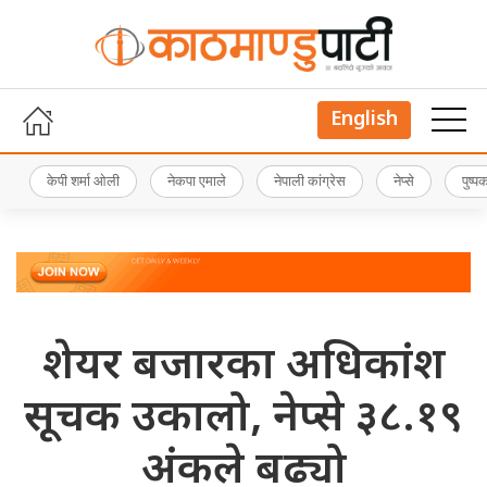
English
केपी शर्मा ओली
नेकपा एमाले
नेपाली कांग्रेस
नेप्से
पुष्
शेयर बजारका अधिकांश
सूचक उकालो, नेप्से ३८.१९
अंकले बढ्यो