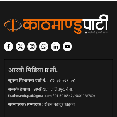
आरबी मिडिया प्रा. ली.
सूचना विभागमा दर्ता नं.
: ४१०\२०७३\०७४
सम्पर्क ठेगाना
: झम्सीखेल, ललितपुर, नेपाल
(
kathmandupati@gmail.com
/ 01-5010547 / 9801028760)
सञ्चालक/सम्पादक
: रोशन बहादुर खड्का