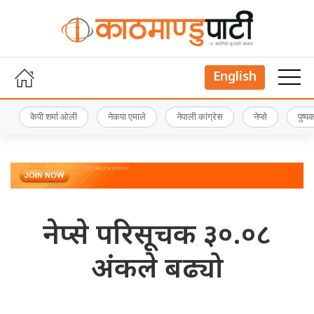
English
केपी शर्मा ओली
नेकपा एमाले
नेपाली कांग्रेस
नेप्से
पुष्
नेप्से परिसूचक ३०.०८
अंकले बढ्यो