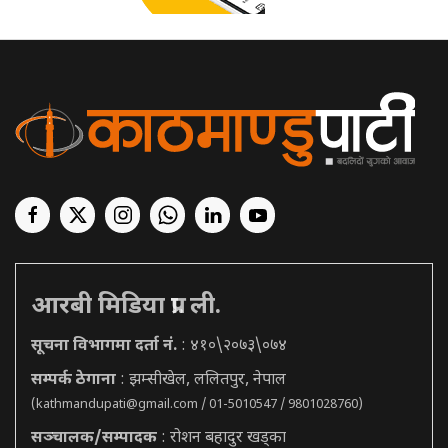
आरबी मिडिया प्रा. ली.
सूचना विभागमा दर्ता नं.
: ४१०\२०७३\०७४
सम्पर्क ठेगाना
: झम्सीखेल, ललितपुर, नेपाल
(
kathmandupati@gmail.com
/ 01-5010547 / 9801028760)
सञ्चालक/सम्पादक
: रोशन बहादुर खड्का