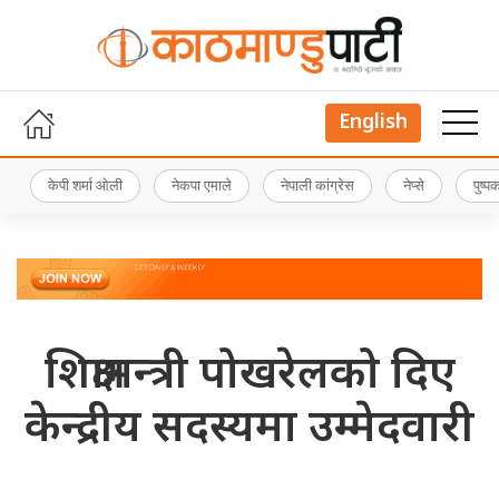
English
केपी शर्मा ओली
नेकपा एमाले
नेपाली कांग्रेस
नेप्से
पुष्
शिक्षामन्त्री पोखरेलको दिए
केन्द्रीय सदस्यमा उम्मेदवारी