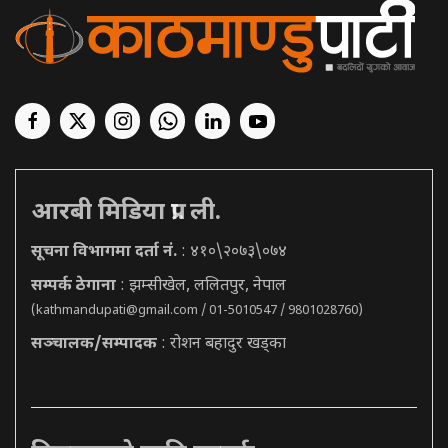
आरबी मिडिया प्रा. ली.
सूचना विभागमा दर्ता नं.
: ४१०\२०७३\०७४
सम्पर्क ठेगाना
: झम्सीखेल, ललितपुर, नेपाल
(
kathmandupati@gmail.com
/ 01-5010547 / 9801028760)
सञ्चालक/सम्पादक
: रोशन बहादुर खड्का