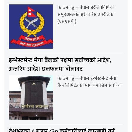
काठमाण्डु – नेपाल प्रहरीले प्राविधिक
समूहअन्तर्गत प्रहरी वरिष्ठ उपरीक्षक
(एसएसपी)
बैंकको पक्षमा सर्वाेच्चको आदेश,
इन्भेस्टमेन्ट मेगा
अन्तरिम आदेश छलफलमा बोलावट
काठमाण्डु – नेपाल इन्भेस्टमेन्ट मेगा
बैंक लिमिटेडको माग बमोजिम सर्वोच्च
हजार ८३० कर्मचारीलाई कारबाही गर्न
देशभरका ८