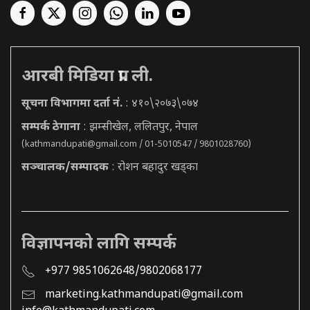
आरबी मिडिया प्रा. ली.
सूचना विभागमा दर्ता नं.
: ४१०\२०७३\०७४
सम्पर्क ठेगाना
: झम्सीखेल, ललितपुर, नेपाल
(
kathmandupati@gmail.com
/ 01-5010547 / 9801028760)
सञ्चालक/सम्पादक
: रोशन बहादुर खड्का
विज्ञापनको लागि सम्पर्क
+977 9851062648/9802068177
marketing.kathmandupati@gmail.com