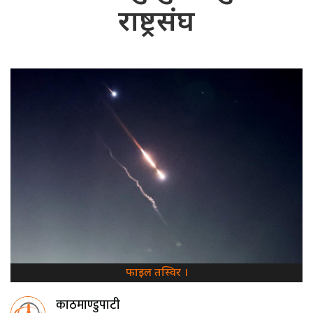
राष्ट्रसंघ
फाइल तस्विर ।
काठमाण्डुपाटी