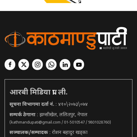
आरबी मिडिया प्रा. ली.
सूचना विभागमा दर्ता नं.
: ४१०\२०७३\०७४
सम्पर्क ठेगाना
: झम्सीखेल, ललितपुर, नेपाल
(
kathmandupati@gmail.com
/ 01-5010547 / 9801028760)
सञ्चालक/सम्पादक
: रोशन बहादुर खड्का