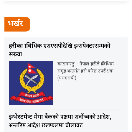
भर्खर
एसएसपीदेखि इन्सपेक्टरसम्मको
प्रहरीका प्राविधिक
सरुवा
काठमाण्डु – नेपाल प्रहरीले प्राविधिक
समूहअन्तर्गत प्रहरी वरिष्ठ उपरीक्षक
(एसएसपी)
बैंकको पक्षमा सर्वाेच्चको आदेश,
इन्भेस्टमेन्ट मेगा
अन्तरिम आदेश छलफलमा बोलावट