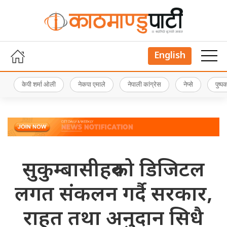
English
केपी शर्मा ओली
नेकपा एमाले
नेपाली कांग्रेस
नेप्से
पुष्
सुकुम्बासीहरुको डिजिटल
लगत संकलन गर्दै सरकार,
राहत तथा अनुदान सिधै