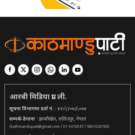
आरबी मिडिया प्रा. ली.
सूचना विभागमा दर्ता नं.
: ४१०\२०७३\०७४
सम्पर्क ठेगाना
: झम्सीखेल, ललितपुर, नेपाल
(
kathmandupati@gmail.com
/ 01-5010547 / 9801028760)