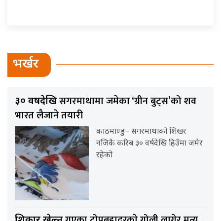
भर्खर
सगरमाथामा जमेका ‘ग्रीन बुट्स’को शव
३० वर्षदेखि
भारत लैजाने तयारी
काठमाण्डु– सगरमाथाको शिखर
नजिकै करिब ३० वर्षदेखि हिउँमा जमेर
रहेको
गएका टोपबहादुरकाे गोली लागेर मृत्यु
शिकार खेल्न