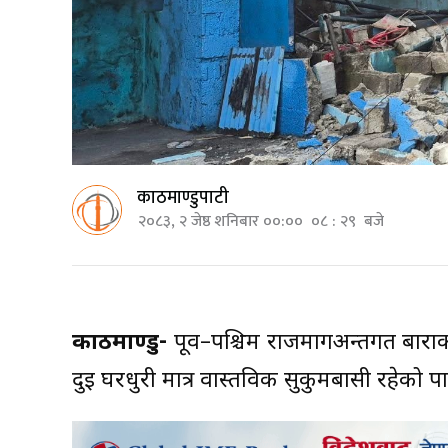
काठमाण्डुपाटी
२०८३, २ जेष्ठ शनिबार ००:०० ०८ : २९ बजे
काठमाण्डु-
पूर्व–पश्चिम राजमार्गअन्तर्गत बार
दुई घरधुरी मात्र वास्तविक सुकुमबासी रहेको 