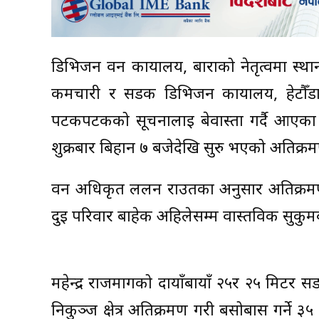
डिभिजन वन कार्यालय, बाराको नेतृत्वमा स्थानीय
कर्मचारी र सडक डिभिजन कार्यालय, हेटौँड
पटकपटकको सूचनालाई बेवास्ता गर्दै आएका 
शुक्रबार बिहान ७ बजेदेखि सुरु भएको अतिक्रम
वन अधिकृत ललन राउतका अनुसार अतिक्रमण ह
दुई परिवार बाहेक अहिलेसम्म वास्तविक सुकु
महेन्द्र राजमार्गको दायाँबायाँ २५र २५ मिटर सडक
निकुञ्ज क्षेत्र अतिक्रमण गरी बसोबास गर्न