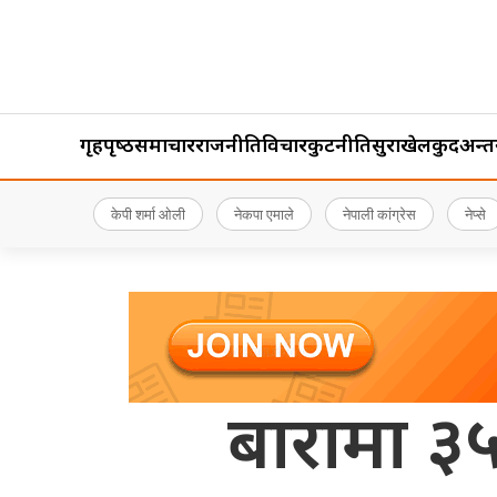
गृहपृष्‍ठ
समाचार
राजनीति
विचार
कुटनीति
सुरक्षा
खेलकुद
अन्तर्र
केपी शर्मा ओली
नेकपा एमाले
नेपाली कांग्रेस
नेप्से
बारामा ३५