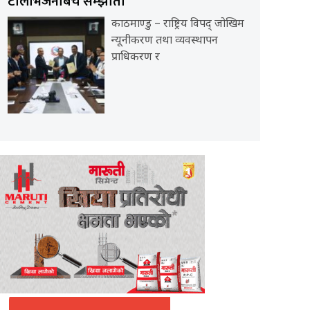
टेलिभिजनबिच सम्झौता
काठमाण्डु – राष्ट्रिय विपद् जोखिम
न्यूनीकरण तथा व्यवस्थापन
प्राधिकरण र