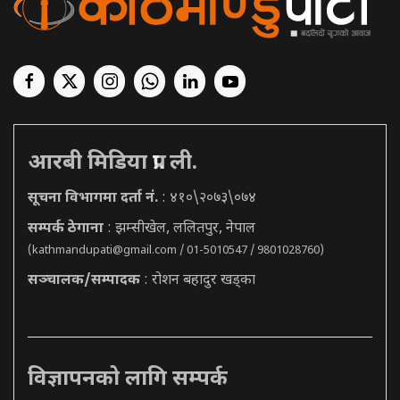
आरबी मिडिया प्रा. ली.
सूचना विभागमा दर्ता नं.
: ४१०\२०७३\०७४
सम्पर्क ठेगाना
: झम्सीखेल, ललितपुर, नेपाल
(
kathmandupati@gmail.com
/ 01-5010547 / 9801028760)
सञ्चालक/सम्पादक
: रोशन बहादुर खड्का
विज्ञापनको लागि सम्पर्क