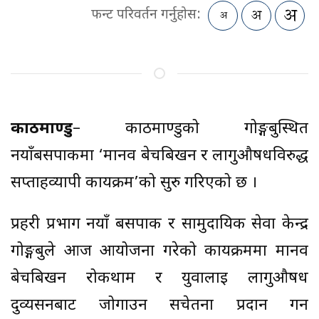
फन्ट परिवर्तन गर्नुहोस:
काठमाण्डु
– काठमाण्डुको गोङ्गबुस्थित
नयाँबसपार्कमा ‘मानव बेचबिखन र लागुऔषधविरुद्ध
सप्ताहव्यापी कार्यक्रम’को सुरु गरिएको छ ।
प्रहरी प्रभाग नयाँ बसपार्क र सामुदायिक सेवा केन्द्र
गोङ्गबुले आज आयोजना गरेको कार्यक्रममा मानव
बेचबिखन रोकथाम र युवालाई लागुऔषध
दुव्यर्सनबाट जोगाउन सचेतना प्रदान गर्न