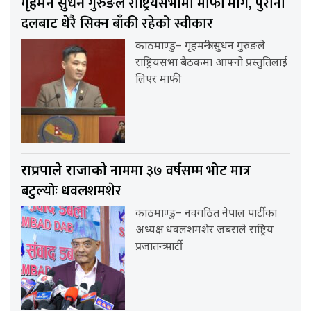
गुरुङले राष्ट्रियसभामा माफी मागे, पुराना
गृहमन्त्री सुधन
दलबाट धेरै सिक्न बाँकी रहेको स्वीकार
काठमाण्डु– गृहमन्त्री सुधन गुरुङले
राष्ट्रियसभा बैठकमा आफ्नो प्रस्तुतिलाई
लिएर माफी
नाममा ३७ वर्षसम्म भोट मात्र
राप्रपाले राजाको
बटुल्योः धवलशमशेर
काठमाण्डु– नवगठित नेपाल पार्टीका
अध्यक्ष धवलशमशेर जबराले राष्ट्रिय
प्रजातन्त्र पार्टी