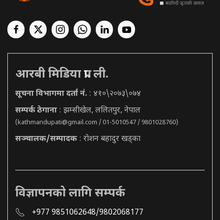
आरबी मिडिया प्रा. ली.
सूचना विभागमा दर्ता नं.
: ४१०\२०७३\०७४
सम्पर्क ठेगाना
: झम्सीखेल, ललितपुर, नेपाल
(
kathmandupati@gmail.com
/ 01-5010547 / 9801028760)
सञ्चालक/सम्पादक
: रोशन बहादुर खड्का
विज्ञापनको लागि सम्पर्क
+977 9851062648/9802068177