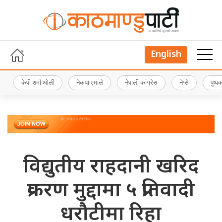
English
केपी शर्मा ओली
नेकपा एमाले
नेपाली कांग्रेस
नेप्से
पुष्
विद्युतीय राहदानी खरिद
प्रकरण मुद्दामा ५ प्रतिवादी
धरौटीमा रिहा