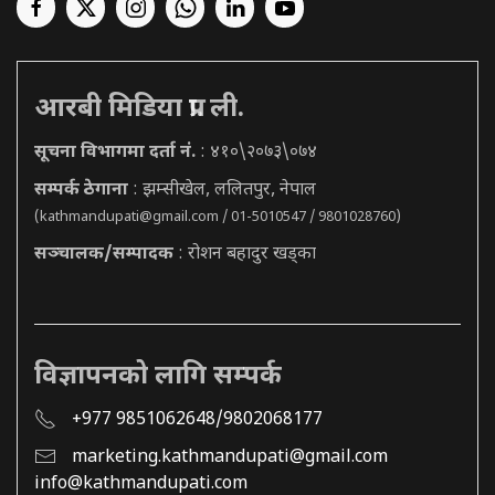
आरबी मिडिया प्रा. ली.
सूचना विभागमा दर्ता नं.
: ४१०\२०७३\०७४
सम्पर्क ठेगाना
: झम्सीखेल, ललितपुर, नेपाल
(
kathmandupati@gmail.com
/ 01-5010547 / 9801028760)
सञ्चालक/सम्पादक
: रोशन बहादुर खड्का
विज्ञापनको लागि सम्पर्क
+977 9851062648/9802068177
marketing.kathmandupati@gmail.com
info@kathmandupati.com