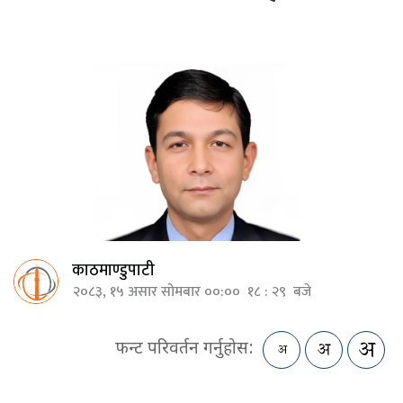
काठमाण्डुपाटी
२०८३, १५ असार सोमबार ००:०० १८ : २९ बजे
फन्ट परिवर्तन गर्नुहोस: