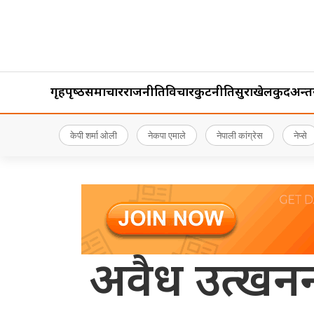
गृहपृष्‍ठ
समाचार
राजनीति
विचार
कुटनीति
सुरक्षा
खेलकुद
अन्तर्र
केपी शर्मा ओली
नेकपा एमाले
नेपाली कांग्रेस
नेप्से
अवैध उत्खननम