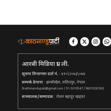
आरबी मिडिया प्रा. ली.
सूचना विभागमा दर्ता नं.
: ४१०\२०७३\०७४
सम्पर्क ठेगाना
: झम्सीखेल, ललितपुर, नेपाल
(
kathmandupati@gmail.com
/ 01-5010547 / 9801028760)
सञ्चालक/सम्पादक
: रोशन बहादुर खड्का