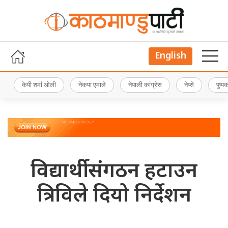
English
केपी शर्मा ओली
नेकपा एमाले
नेपाली कांग्रेस
नेप्से
पुष्
विद्यार्थी संगठन हटाउन
त्रिविले दियो निर्देशन