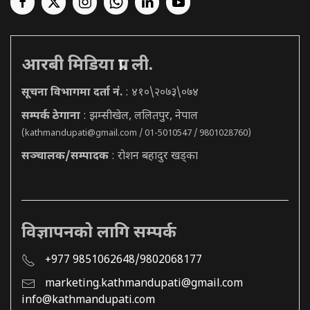
आरबी मिडिया प्रा. ली.
सूचना विभागमा दर्ता नं.
: ४१०\२०७३\०७४
सम्पर्क ठेगाना
: झम्सीखेल, ललितपुर, नेपाल
(
kathmandupati@gmail.com
/ 01-5010547 / 9801028760)
सञ्चालक/सम्पादक
: रोशन बहादुर खड्का
विज्ञापनको लागि सम्पर्क
+977 9851062648/9802068177
marketing.kathmandupati@gmail.com
info@kathmandupati.com