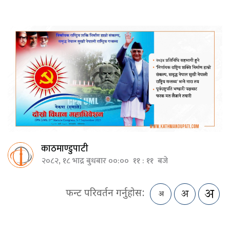
काठमाण्डुपाटी
२०८२, १८ भाद्र बुधबार ००:०० ११ : ११ बजे
फन्ट परिवर्तन गर्नुहोस: