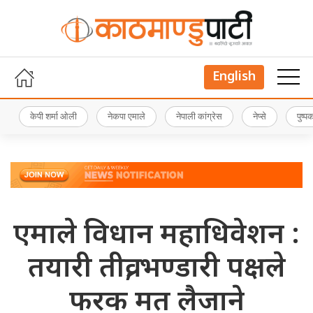
English
केपी शर्मा ओली
नेकपा एमाले
नेपाली कांग्रेस
नेप्से
पुष्
एमाले विधान महाधिवेशन :
तयारी तीव्र, भण्डारी पक्षले
फरक मत लैजाने