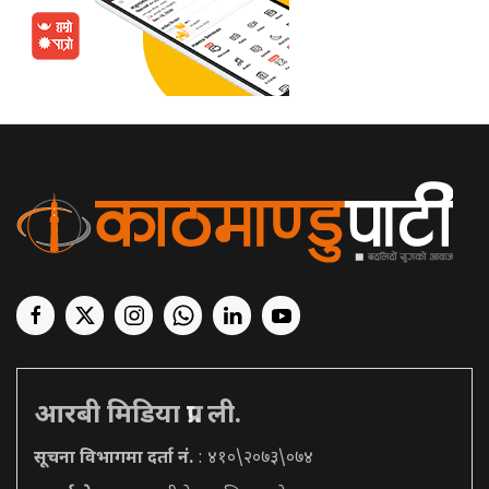
आरबी मिडिया प्रा. ली.
सूचना विभागमा दर्ता नं.
: ४१०\२०७३\०७४