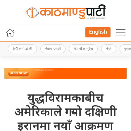
English
केपी शर्मा ओली
नेकपा एमाले
नेपाली कांग्रेस
नेप्से
पुष्
युद्धविरामकाबीच
अमेरिकाले गर्‍यो दक्षिणी
इरानमा नयाँ आक्रमण