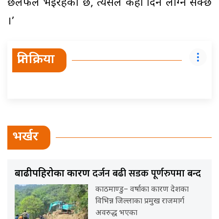
छलफल भइरहेको छ, त्यसैले केही दिन लाग्न सक्छ
।’
प्रतिक्रिया
भर्खर
दर्जन बढी सडक पूर्णरुपमा बन्द
बाढीपहिरोका कारण
काठमाण्डु– वर्षाका कारण देशका
विभिन्न जिल्लाका प्रमुख राजमार्ग
अवरुद्ध भएका