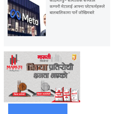
काठमाण्डु– सामाजिक सञ्जाल
कम्पनी मेटालाई आफ्ना प्लेटफर्महरूले
बालबालिकामा पार्ने जोखिमबारे