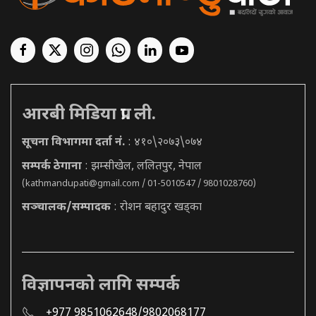
आरबी मिडिया प्रा. ली.
सूचना विभागमा दर्ता नं.
: ४१०\२०७३\०७४
सम्पर्क ठेगाना
: झम्सीखेल, ललितपुर, नेपाल
(
kathmandupati@gmail.com
/ 01-5010547 / 9801028760)
सञ्चालक/सम्पादक
: रोशन बहादुर खड्का
विज्ञापनको लागि सम्पर्क
+977 9851062648/9802068177