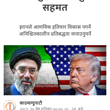
सहमत
इरानले आणविक हतियार विकास नगर्ने
अनिश्चितकालीन प्रतिबद्धता जनाउनुपर्ने
काठमाण्डुपाटी
२०८३, ३० जेष्ठ शनिबार ००:०० ०८ : ३४ बजे