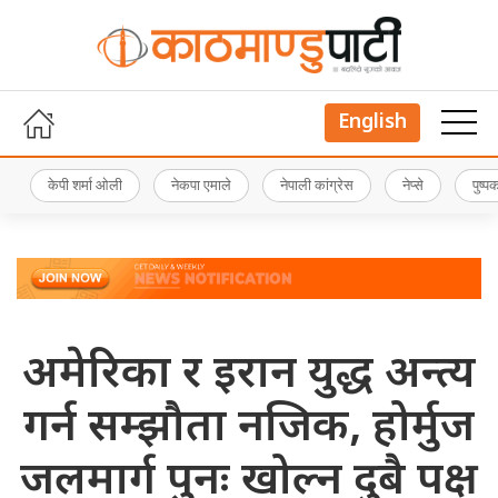
English
केपी शर्मा ओली
नेकपा एमाले
नेपाली कांग्रेस
नेप्से
पुष्
अमेरिका र इरान युद्ध अन्त्य
गर्न सम्झौता नजिक, होर्मुज
जलमार्ग पुनः खोल्न दुबै पक्ष