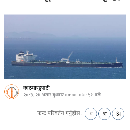
काठमाण्डुपाटी
२०८३, २४ असार बुधबार ००:०० ०७ : ५१ बजे
फन्ट परिवर्तन गर्नुहोस: