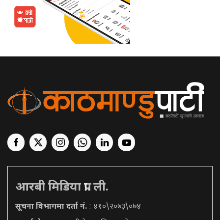
आरबी मिडिया प्रा. ली.
सूचना विभागमा दर्ता नं.
: ४१०\२०७३\०७४