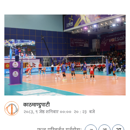
काठमाण्डुपाटी
२०८३, ९ जेष्ठ शनिबार ००:०० २० : २३ बजे