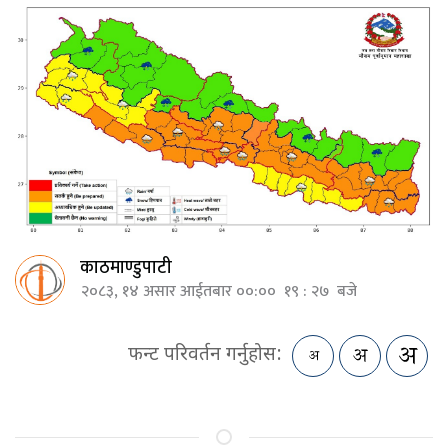
काठमाण्डुपाटी
२०८३, १४ असार आईतबार ००:०० १९ : २७ बजे
फन्ट परिवर्तन गर्नुहोस: