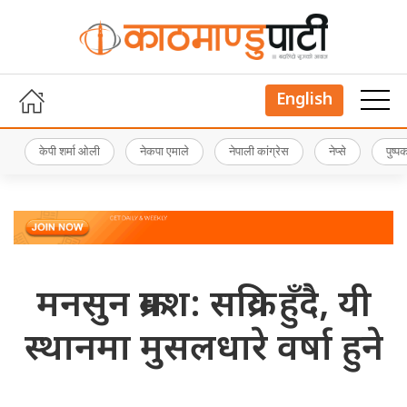
English
केपी शर्मा ओली
नेकपा एमाले
नेपाली कांग्रेस
नेप्से
पुष्
मनसुन क्रमश: सक्रिय हुँदै, यी
स्थानमा मुसलधारे वर्षा हुने