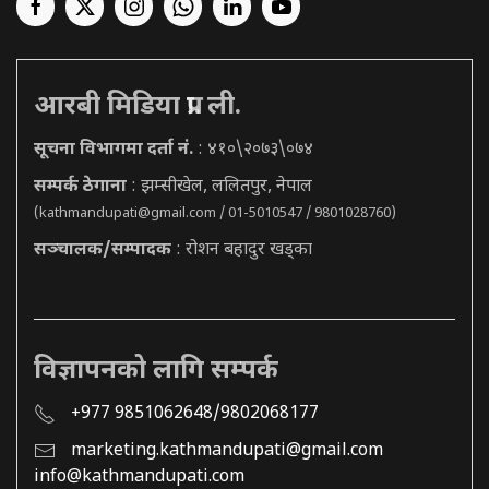
आरबी मिडिया प्रा. ली.
सूचना विभागमा दर्ता नं.
: ४१०\२०७३\०७४
सम्पर्क ठेगाना
: झम्सीखेल, ललितपुर, नेपाल
(
kathmandupati@gmail.com
/ 01-5010547 / 9801028760)
सञ्चालक/सम्पादक
: रोशन बहादुर खड्का
विज्ञापनको लागि सम्पर्क
+977 9851062648/9802068177
marketing.kathmandupati@gmail.com
info@kathmandupati.com