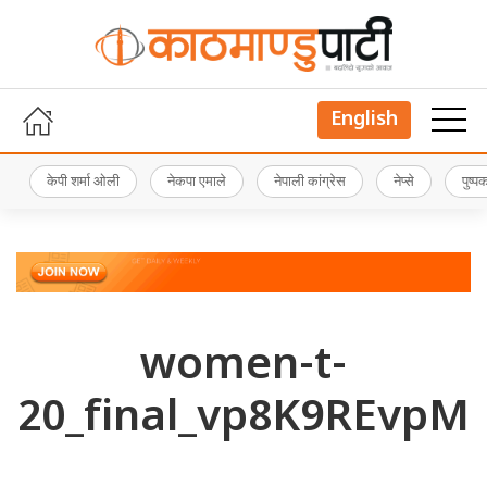
English
केपी शर्मा ओली
नेकपा एमाले
नेपाली कांग्रेस
नेप्से
पुष्
women-t-
20_final_vp8K9REvpM