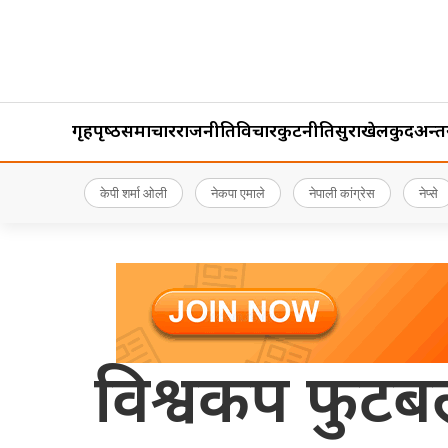
गृहपृष्‍ठ
समाचार
राजनीति
विचार
कुटनीति
सुरक्षा
खेलकुद
अन्तर्र
केपी शर्मा ओली
नेकपा एमाले
नेपाली कांग्रेस
नेप्से
विश्वकप फुटबल