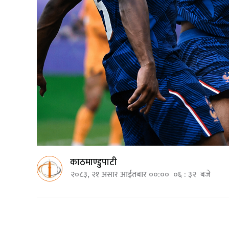
काठमाण्डुपाटी
२०८३, २१ असार आईतबार ००:०० ०६ : ३२ बजे