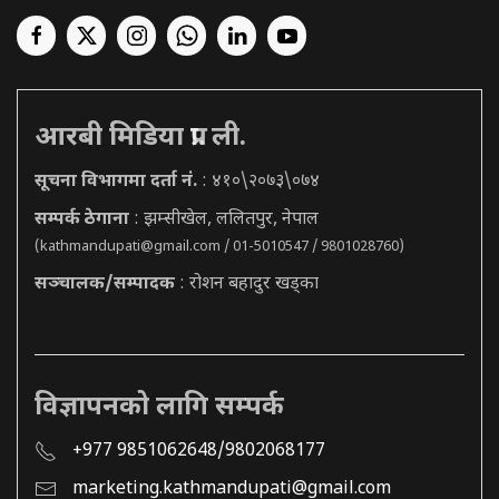
आरबी मिडिया प्रा. ली.
सूचना विभागमा दर्ता नं.
: ४१०\२०७३\०७४
सम्पर्क ठेगाना
: झम्सीखेल, ललितपुर, नेपाल
(
kathmandupati@gmail.com
/ 01-5010547 / 9801028760)
सञ्चालक/सम्पादक
: रोशन बहादुर खड्का
विज्ञापनको लागि सम्पर्क
+977 9851062648/9802068177
marketing.kathmandupati@gmail.com