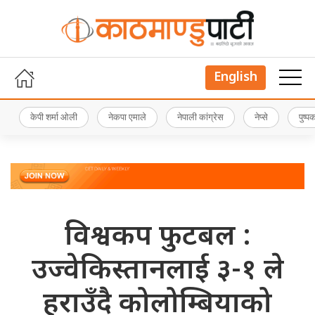
English
केपी शर्मा ओली
नेकपा एमाले
नेपाली कांग्रेस
नेप्से
पुष्
विश्वकप फुटबल :
उज्वेकिस्तानलाई ३-१ ले
हराउँदै कोलोम्बियाको