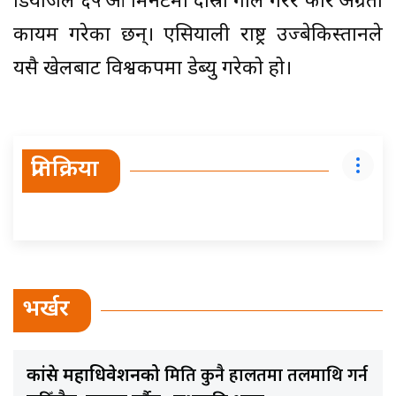
डियाजले ६५ ‍औँ मिनेटमा दोस्रो गोल गरेर फेरि अग्रता
कायम गरेका छन्। एसियाली राष्ट्र उज्बेकिस्तानले
यसै खेलबाट विश्वकपमा डेब्यु गरेको हो।
प्रतिक्रिया
भर्खर
मिति कुनै हालतमा तलमाथि गर्न
कांग्रेस महाधिवेशनको