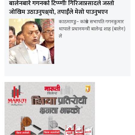
टिप्प्णीः गिरिजाप्रसादले जस्तो
बालेनबारे गगनको
जोखिम उठाउनुपथ्र्यो, तपार्ईंले मेसो पाउनुभएन
काठमाण्डु– कांग्रेस सभापति गगनकुमार
थापाले प्रधानमन्त्री बालेन्द्र शाह (बालेन)
ले