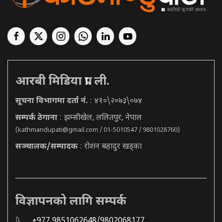
आरबी मिडिया प्रा. ली.
सूचना विभागमा दर्ता नं.
: ४१०\२०७३\०७४
सम्पर्क ठेगाना
: झम्सीखेल, ललितपुर, नेपाल
(
kathmandupati@gmail.com
/ 01-5010547 / 9801028760)
सञ्चालक/सम्पादक
: रोशन बहादुर खड्का
विज्ञापनको लागि सम्पर्क
+977 9851062648/9802068177