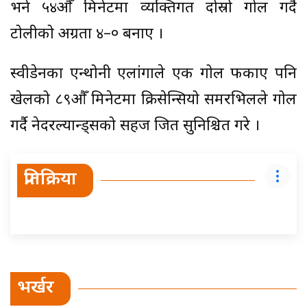
भने ५४औँ मिनेटमा व्यक्तिगत दोस्रो गोल गर्दै
टोलीको अग्रता ४–० बनाए ।
स्वीडेनका एन्थोनी एलांगाले एक गोल फर्काए पनि
खेलको ८९औँ मिनेटमा क्रिसेन्सियो समरभिलले गोल
गर्दै नेदरल्यान्ड्सको सहज जित सुनिश्चित गरे ।
प्रतिक्रिया
भर्खर