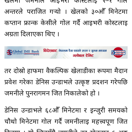
खेलमा जर्मनीले आइभरी कोस्टलाई २–१ गोल
अन्तरले पराजित गर्‍यो । खेलको ३०औँ मिनेटमा
कप्तान फ्रान्क केसीले गोल गर्दै आइभरी कोस्टलाई
अग्रता दिलाएका थिए ।
तर दोस्रो हाफमा वैकल्पिक खेलाडीका रूपमा मैदान
प्रवेश गरेका डेनिस उन्डाभले उत्कृष्ट प्रदर्शन गरेपछि
जर्मनीले पुनरागमन जित निकालेको हो ।
डेनिस उन्डाभले ६८औँ मिनेटमा र इन्जुरी समयको
चौथो मिनेटमा गोल गर्दै जर्मनीलाई महत्त्वपूर्ण जित