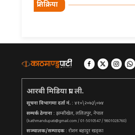
प्रतिक्रिया
आरबी मिडिया प्रा. ली.
सूचना विभागमा दर्ता नं.
: ४१०\२०७३\०७४
सम्पर्क ठेगाना
: झम्सीखेल, ललितपुर, नेपाल
(
kathmandupati@gmail.com
/ 01-5010547 / 9801028760)
सञ्चालक/सम्पादक
: रोशन बहादुर खड्का