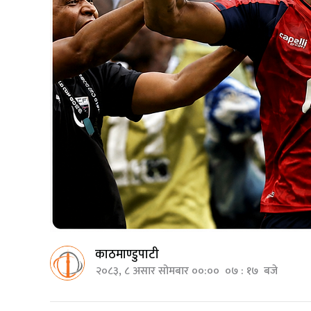
काठमाण्डुपाटी
२०८३, ८ असार सोमबार ००:०० ०७ : १७ बजे