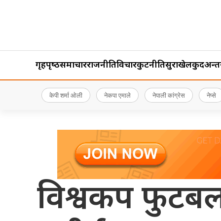
गृहपृष्‍ठ
समाचार
राजनीति
विचार
कुटनीति
सुरक्षा
खेलकुद
अन्तर्र
केपी शर्मा ओली
नेकपा एमाले
नेपाली कांग्रेस
नेप्से
विश्वकप फुटबल 