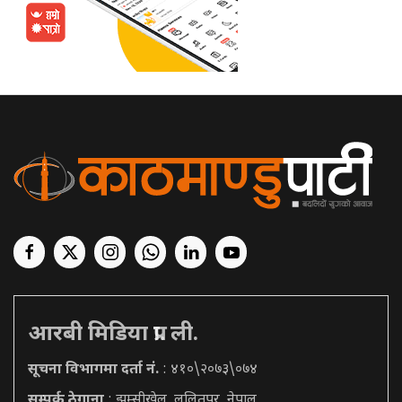
आरबी मिडिया प्रा. ली.
सूचना विभागमा दर्ता नं.
: ४१०\२०७३\०७४
सम्पर्क ठेगाना
: झम्सीखेल, ललितपुर, नेपाल