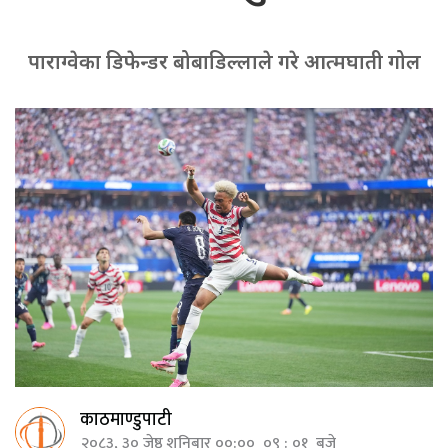
पाराग्वेका डिफेन्डर बोबाडिल्लाले गरे आत्मघाती गोल
काठमाण्डुपाटी
२०८३, ३० जेष्ठ शनिबार ००:०० ०९ : ०१ बजे