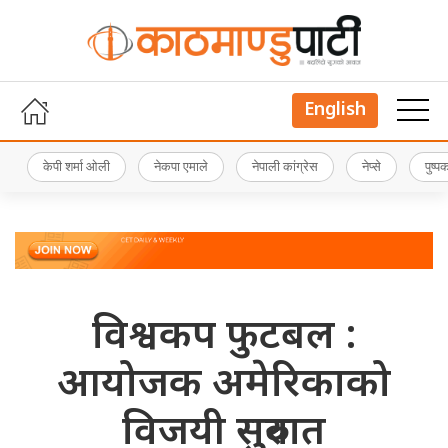
English
केपी शर्मा ओली
नेकपा एमाले
नेपाली कांग्रेस
नेप्से
पुष्
विश्वकप फुटबल :
आयोजक अमेरिकाको
विजयी सुरुवात