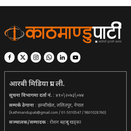
आरबी मिडिया प्रा. ली.
सूचना विभागमा दर्ता नं.
: ४१०\२०७३\०७४
सम्पर्क ठेगाना
: झम्सीखेल, ललितपुर, नेपाल
(
kathmandupati@gmail.com
/ 01-5010547 / 9801028760)
सञ्चालक/सम्पादक
: रोशन बहादुर खड्का