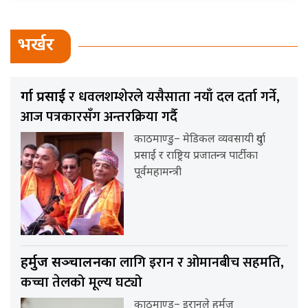
भर्खर
र धवलशम्शेरले यसैसाता नयाँ दल दर्ता गर्ने,
दुर्गा प्रसाईं
आज पत्रकारसँग अन्तरक्रिया गर्दै
काठमाण्डु– मेडिकल व्यवसायी दुर्गा
प्रसाईं र राष्ट्रिय प्रजातन्त्र पार्टीका
पूर्वमहामन्त्री
लागि इरान र ओमानबीच सहमति,
हर्मुज सञ्चालनका
कच्चा तेलको मूल्य घट्यो
काठमाण्डु– इरानले हर्मुज