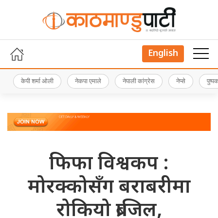
English
केपी शर्मा ओली
नेकपा एमाले
नेपाली कांग्रेस
नेप्से
पुष्
फिफा विश्वकप :
मोरक्कोसँग बराबरीमा
रोकियो ब्राजिल,