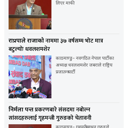
लिएर माफी
नाममा ३७ वर्षसम्म भोट मात्र
राप्रपाले राजाको
बटुल्योः धवलशमशेर
काठमाण्डु– नवगठित नेपाल पार्टीका
अध्यक्ष धवलशमशेर जबराले राष्ट्रिय
प्रजातन्त्र पार्टी
प्रकरणबारे संसदमा नबोल्न
निर्मला पन्त
सांसदहरुलाई गृहमन्त्री गुरुङको चेतावनी
काठमाण्डु– गृहमन्त्री सुधन गुरुङले