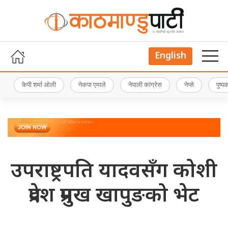
English
केपी शर्मा ओली
नेकपा एमाले
नेपाली कांग्रेस
नेप्से
पुष्
उपराष्ट्रपति यादवसँग कोशी
प्रदेश प्रमुख खापुङको भेट