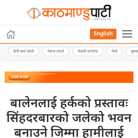
English
केपी शर्मा ओली
नेकपा एमाले
नेपाली कांग्रेस
नेप्से
पुष्
बालेनलाई हर्कको प्रस्तावः
सिंहदरबारको जलेको भवन
बनाउने जिम्मा हामीलाई