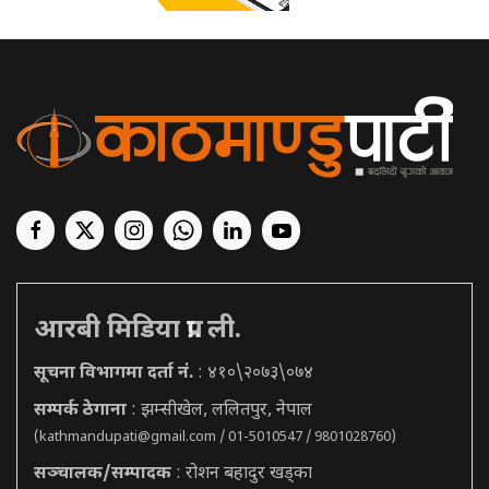
आरबी मिडिया प्रा. ली.
सूचना विभागमा दर्ता नं.
: ४१०\२०७३\०७४
सम्पर्क ठेगाना
: झम्सीखेल, ललितपुर, नेपाल
(
kathmandupati@gmail.com
/ 01-5010547 / 9801028760)
सञ्चालक/सम्पादक
: रोशन बहादुर खड्का