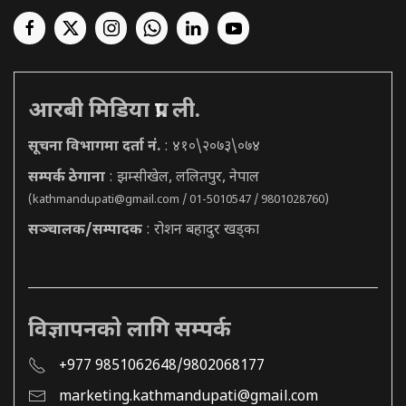
आरबी मिडिया प्रा. ली.
सूचना विभागमा दर्ता नं.
: ४१०\२०७३\०७४
सम्पर्क ठेगाना
: झम्सीखेल, ललितपुर, नेपाल
(
kathmandupati@gmail.com
/ 01-5010547 / 9801028760)
सञ्चालक/सम्पादक
: रोशन बहादुर खड्का
विज्ञापनको लागि सम्पर्क
+977 9851062648/9802068177
marketing.kathmandupati@gmail.com