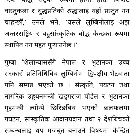
‘एक बौद्ध राष्ट्रका रूपमा हामी हाम्रो विशिष्ट
वास्तुकला र बुद्धप्रतिको श्रद्धालाई यहाँ प्रस्तुत गर्न
चाहन्छौँ,’ उनले भने, ‘यसले लुम्बिनीलाई अझ
अन्तरराष्ट्रिय र बहुसांस्कृतिक बौद्ध केन्द्रका रूपमा
स्थापित गर्न मद्दत पुर्‍याउनेछ ।’
गुम्बा शिलान्याससँगै नेपाल र भुटानका उच्च
सरकारी प्रतिनिधिबिच लुम्बिनीमा द्विपक्षीय भेटवार्ता
पनि सम्पन्न भएको छ । संस्कृति, पर्यटन तथा
नागरिक उड्डयनमन्त्री खड्गराज पौडेल र भुटानका
गृहमन्त्री ल्योन्पे छिरिङबिच भएको छलफलमा
पर्यटन, सांस्कृतिक आदानप्रदान तथा २ देशबिचको
सम्बन्धलाई थप मजबुत बनाउने विषयमा केन्द्रित