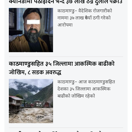
भन्दै ३७ लाख ठग्ने दुलाल पक्राउ
क्यानडामा पठाइदिने
काठमाण्डु– वैदेशिक रोजगारीको
नाममा ३७ लाख रुपैयाँ ठगी गरेको
आरोपमा
जिल्लामा आकस्मिक बाढीको
काठमाण्डुसहित ३५
जोखिम, ८ सडक अवरुद्ध
काठमाण्डु– आज काठमाण्डुसहित
देशका ३५ जिल्लामा आकस्मिक
बाढीको जोखिम रहेको