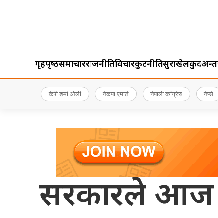
गृहपृष्‍ठ
समाचार
राजनीति
विचार
कुटनीति
सुरक्षा
खेलकुद
अन्तर्र
केपी शर्मा ओली
नेकपा एमाले
नेपाली कांग्रेस
नेप्से
सरकारले आज १०