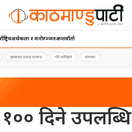
ाष्ट्रिय
अर्थ
कला र मनोरञ्जन
अन्तर्वार्ता
पुष्पकमल दाहाल प्रचण्ड
रवि लामिछाने
समाचार
० दिने उपलब्धि स